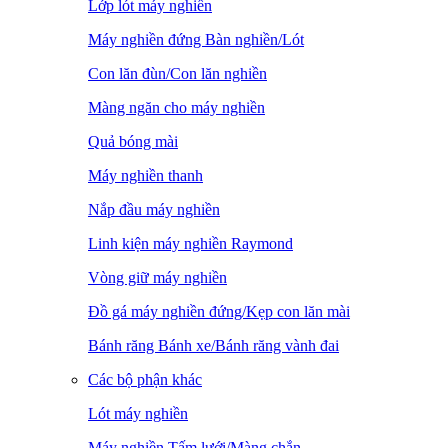
Lớp lót máy nghiền
Máy nghiền đứng Bàn nghiền/Lót
Con lăn đùn/Con lăn nghiền
Màng ngăn cho máy nghiền
Quả bóng mài
Máy nghiền thanh
Nắp đầu máy nghiền
Linh kiện máy nghiền Raymond
Vòng giữ máy nghiền
Đồ gá máy nghiền đứng/Kẹp con lăn mài
Bánh răng Bánh xe/Bánh răng vành đai
Các bộ phận khác
Lót máy nghiền
Máy nghiền Tấm lưới/Màng chắn