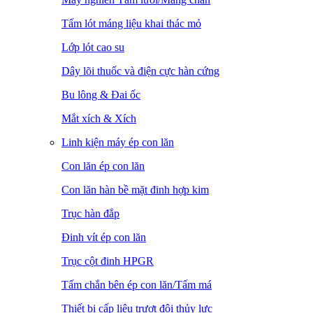
Tấm lót máng liệu khai thác mỏ
Lớp lót cao su
Dây lõi thuốc và điện cực hàn cứng
Bu lông & Đai ốc
Mắt xích & Xích
Linh kiện máy ép con lăn
Con lăn ép con lăn
Con lăn hàn bề mặt đinh hợp kim
Trục hàn đắp
Đinh vít ép con lăn
Trục cột đinh HPGR
Tấm chắn bên ép con lăn/Tấm má
Thiết bị cấp liệu trượt đôi thủy lực