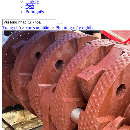
Türkçe
हिन्दी
Português
Trang chủ
>
các sản phẩm
>
Phụ tùng máy nghiền