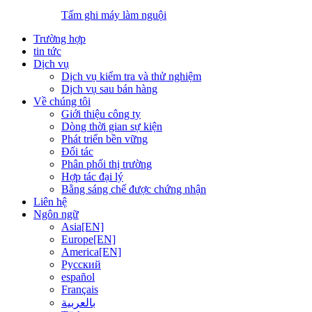
Tấm ghi máy làm nguội
Trường hợp
tin tức
Dịch vụ
Dịch vụ kiểm tra và thử nghiệm
Dịch vụ sau bán hàng
Về chúng tôi
Giới thiệu công ty
Dòng thời gian sự kiện
Phát triển bền vững
Đối tác
Phân phối thị trường
Hợp tác đại lý
Bằng sáng chế được chứng nhận
Liên hệ
Ngôn ngữ
Asia[EN]
Europe[EN]
America[EN]
Русский
español
Français
بالعربية