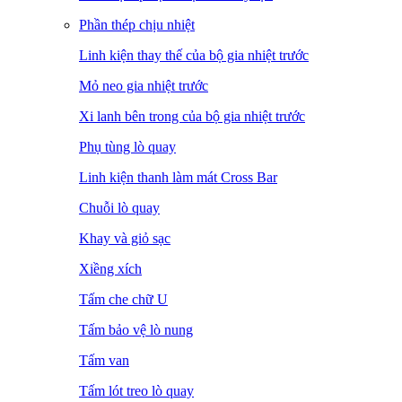
Phần thép chịu nhiệt
Linh kiện thay thế của bộ gia nhiệt trước
Mỏ neo gia nhiệt trước
Xi lanh bên trong của bộ gia nhiệt trước
Phụ tùng lò quay
Linh kiện thanh làm mát Cross Bar
Chuỗi lò quay
Khay và giỏ sạc
Xiềng xích
Tấm che chữ U
Tấm bảo vệ lò nung
Tấm van
Tấm lót treo lò quay