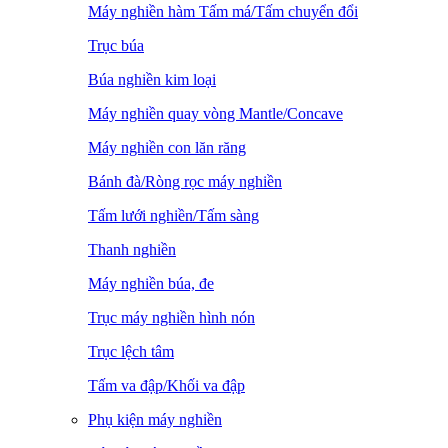
Máy nghiền hàm Tấm má/Tấm chuyển đổi
Trục búa
Búa nghiền kim loại
Máy nghiền quay vòng Mantle/Concave
Máy nghiền con lăn răng
Bánh đà/Ròng rọc máy nghiền
Tấm lưới nghiền/Tấm sàng
Thanh nghiền
Máy nghiền búa, đe
Trục máy nghiền hình nón
Trục lệch tâm
Tấm va đập/Khối va đập
Phụ kiện máy nghiền